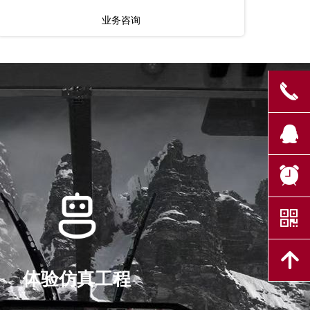
业务
咨询
끅
뀩
뀥
낃
녕
体验仿真工程